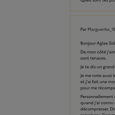
Quels sont tes pro
Par
Marguerite_1
Bonjour Aglae Sid
De mon côté j'aim
sont tenaces.
Je te dis un gran
Je me note aussi l
et j'ai fait une m
pour me récompen
Personnellement
quand j'ai connu 
décompresser. Donc