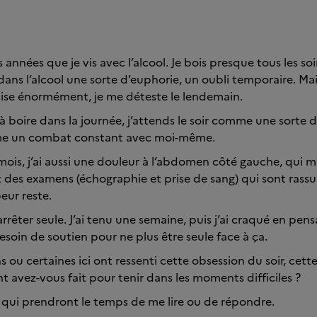
 années que je vis avec l’alcool. Je bois presque tous les soi
 dans l’alcool une sorte d’euphorie, un oubli temporaire. M
lise énormément, je me déteste le lendemain.
à boire dans la journée, j’attends le soir comme une sorte d
mme un combat constant avec moi-même.
mois, j’ai aussi une douleur à l’abdomen côté gauche, qui m
it des examens (échographie et prise de sang) qui sont rass
peur reste.
’arrêter seule. J’ai tenu une semaine, puis j’ai craqué en pen
besoin de soutien pour ne plus être seule face à ça.
s ou certaines ici ont ressenti cette obsession du soir, cet
t avez-vous fait pour tenir dans les moments difficiles ?
 qui prendront le temps de me lire ou de répondre.