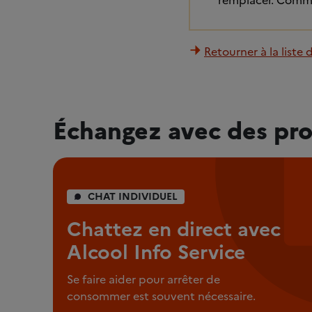
remplacer. Comme u
Retourner à la liste 
Échangez avec des pro
CHAT INDIVIDUEL
Chattez en direct avec
Alcool Info Service
Se faire aider pour arrêter de
consommer est souvent nécessaire.