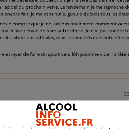
pour me détendre, oublier. Puis je n'arrive pas à limiter c
à l'appel du prochain verre. Le lendemain je me reproche d
oir encore fait, je me sens nulle, gueule de bois tous les deux
 rendue compte que je ne sais pas finalement comment occu
 mal à avoir envie de faire autre chose. Je n'ai pas encore 
 les situations difficiles, mais je serai très contente d'en
re essayer de faire du sport vers 18h pour me vider la tête 
22
te et bienvenue.
émoignage.