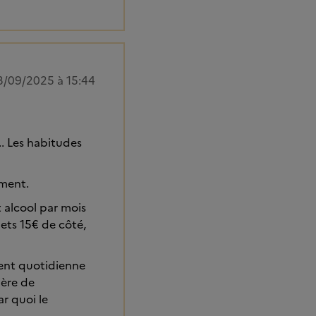
3/09/2025 à 15:44
.. Les habitudes
ement.
t alcool par mois
mets 15€ de côté,
ent quotidienne
ière de
ar quoi le