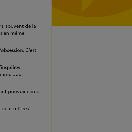
rs, souvent de la
ais en même
’obsession. C’est
’inquiète
urants pour
sant pouvoir gérer.
te peur mêlée à