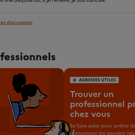
ne béquille où, si je l'enlève, je suis bancale.
des discussions
fessionnels
ADRESSES UTILES
Trouver un
professionnel p
chez vous
Se faire aider pour arrêter d
consommer est souvent néce