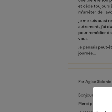
une bière le soir 
et cède toujours 
m'arrêter, de l'av
Je me suis aussi
autrement, j'ai du
pour remédier dans
vous.
Je pensais peut-êt
journée...
Par
Aglae Sidonie
Bonjour Margueri
Merci pour ton t