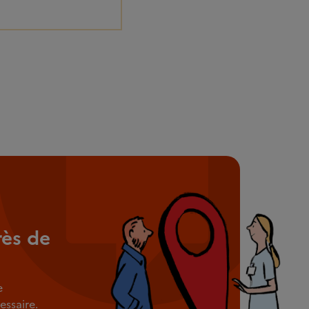
rès de
e
ssaire.