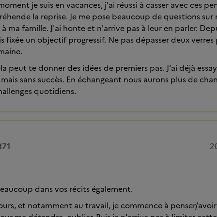
 moment je suis en vacances, j'ai réussi à casser avec ces pe
réhende la reprise. Je me pose beaucoup de questions sur 
 à ma famille. J'ai honte et n'arrive pas à leur en parler. Dep
s fixée un objectif progressif. Ne pas dépasser deux verres p
emaine.
cela peut te donner des idées de premiers pas. J'ai déjà essay
e mais sans succès. En échangeant nous aurons plus de ch
hallenges quotidiens.
871
2
beaucoup dans vos récits également.
jours, et notamment au travail, je commence à penser/avoir