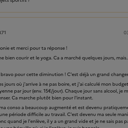
jets sportifs ?
871
0
onie et merci pour ta réponse !
e bien courir et le yoga. Ca a marché quelques jours, mais.
d bravo pour cette diminution ! C'est déjà un grand chang
es jours où j'arrive à ne pas boire, et j'ai calculé mon budge
oyenne par jour (env. 15€/jour). Chaque jour sans alcool, je 
ser. Ca marche plutôt bien pour l'instant.
 ma conso a beaucoup augmenté et est devenu pratiquem
une période difficile au travail. C'est devenu ma seule man
 quand je l'enlève, il y a un grand vide et je ne sais pas p