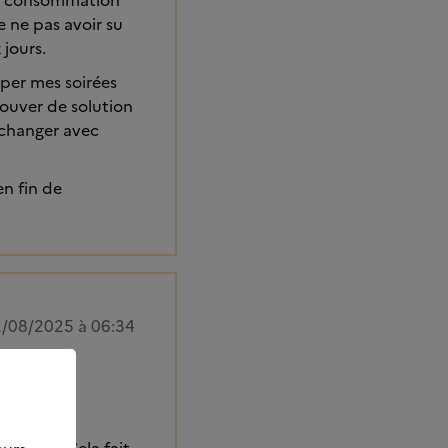
ette consommation
e ne pas avoir su
 jours.
per mes soirées
trouver de solution
 échanger avec
en fin de
/08/2025 à 06:34