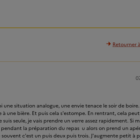
Retourner à 
0
i une situation analogue, une envie tenace le soir de boire.
e à une bière. Et puis cela s'estompe. En rentrant, cela peu
je suis seule, je vais prendre un verre assez rapidement. Si m
re pendant la préparation du repas u alors on prend un ap
ouvent c'est un puis deux puis trois. J'augmente petit à pe