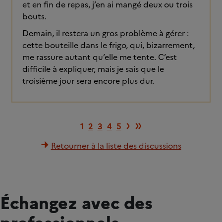
et en fin de repas, j’en ai mangé deux ou trois
bouts.
Demain, il restera un gros problème à gérer :
cette bouteille dans le frigo, qui, bizarrement,
me rassure autant qu’elle me tente. C’est
difficile à expliquer, mais je sais que le
troisième jour sera encore plus dur.
Page suivante
Dernière pag
›
»
1
2
3
4
5
Retourner à la liste des discussions
Échangez avec des
professionnels