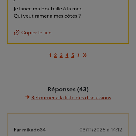
Je lance ma bouteille à la mer.
Qui veut ramer à mes côtés ?
Copier le lien
Page suivante
Dernière pag
›
»
1
2
3
4
5
Réponses (43)
Retourner à la liste des discussions
Par
mikado34
03/11/2025 à 14:12