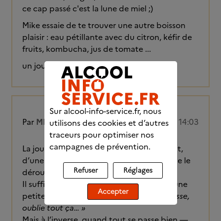
ce cap passé c'est la lune de miel ;)
Mike essaie de te trouver une autre boisson
plaisir : eau pétillante avec du citron, kéfir de
fruits, kombucha, jus de tomate ...
un jour à la fois,
Sur alcool-info-service.fr, nous
Par
MICKE
04/11/2025 à 14:03
utilisons des cookies et d’autres
traceurs pour optimiser nos
campagnes de prévention.
La journée, je suis souvent bien occupé. Et,
d’une certaine manière, c’est elle qui dicte le
Refuser
Réglages
déroulé de ma soirée.
Il suffit d’une contrariété, d’un souci, et une
Accepter
petite voix me souffle :
« Allez, décompresse,
oublie tout ça… »
Mais à l’inverse, quand tout se passe bien —