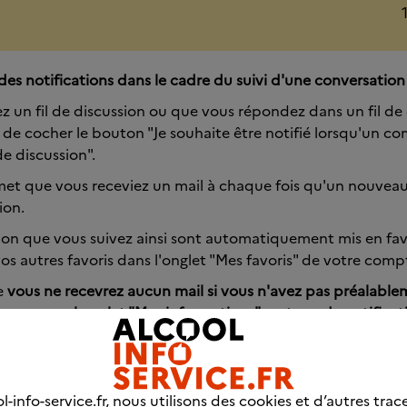
s notifications dans le cadre du suivi d'une conversation 
z un fil de discussion ou que vous répondez dans un fil de
té de cocher le bouton "Je souhaite être notifié lorsqu'un c
de discussion".
met que vous receviez un mail à chaque fois qu'un nouveau
ion.
ssion que vous suivez ainsi sont automatiquement mis en fav
os autres favoris dans l'onglet "Mes favoris" de votre com
ue
vous ne recevrez aucun mail si vous n'avez pas préalable
 personnel onglet "Mes informations", ce type de notifica
 fil de discussion que je suis").
 vous désabonner des notifications pour un fil de discussio
voris : cliquez sur "retirer des favoris" au niveau du fil de d
l-info-service.fr, nous utilisons des cookies et d’autres trac