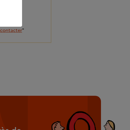
contacter
"