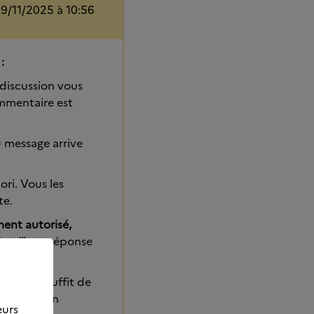
19/11/2025 à 10:56
:
 discussion vous
ommentaire est
 message arrive
ori. Vous les
pte.
ment autorisé,
tion
("une réponse
n
, il vous suffit de
iscussion en
eurs