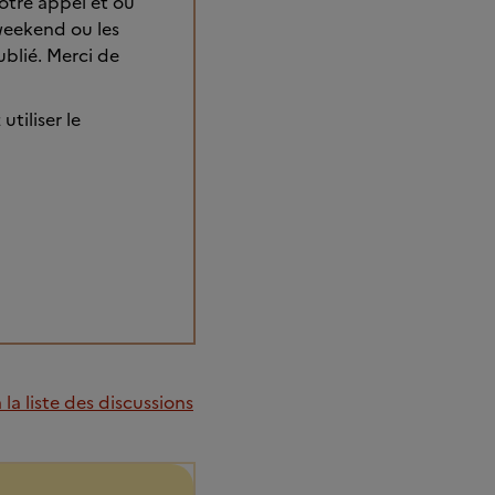
otre appel et où
 weekend ou les
ublié. Merci de
tiliser le
la liste des discussions