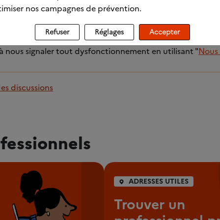
imiser nos campagnes de prévention.
Refuser
Réglages
Accepter
ration.
 à nous signaler tout dysfonctionnement en utilisant "
Nous 
des discussions
fessionnels
ADRESSES UTILES
Trouver un