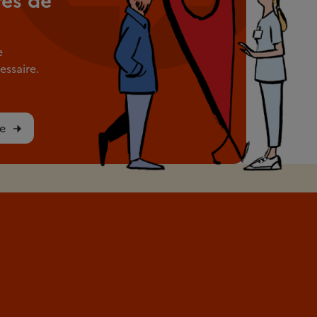
rès de
e
ssaire.
e