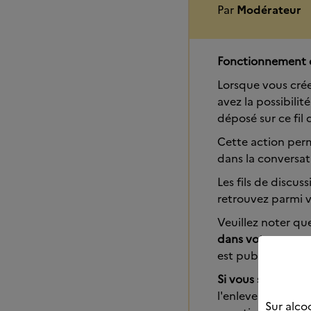
Par
Modérateur
Fonctionnement de
Lorsque vous crée
avez la possibili
déposé sur ce fil 
Cette action per
dans la conversat
Les fils de discu
retrouvez parmi v
Veuillez noter q
dans votre espace
est publiée sur un
Si vous souhaitez
l'enlever de vos fa
Sur alcoo