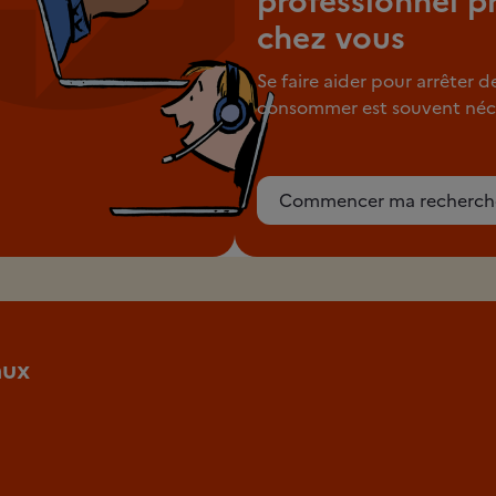
professionnel p
chez vous
Se faire aider pour arrêter d
consommer est souvent néce
Commencer ma recherch
aux