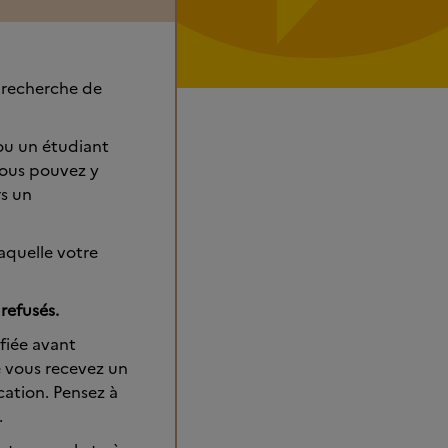
n recherche de
) ou un étudiant
Vous pouvez y
rs un
aquelle votre
refusés.
ifiée avant
é vous recevez un
cation. Pensez à
.