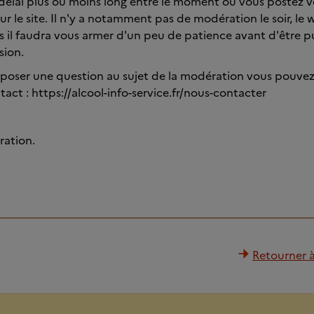
n délai plus ou moins long entre le moment où vous postez v
sur le site. Il n'y a notamment pas de modération le soir, le
ois il faudra vous armer d'un peu de patience avant d'être p
sion.
 poser une question au sujet de la modération vous pouvez u
act : https://alcool-info-service.fr/nous-contacter
ration.
Retourner à 