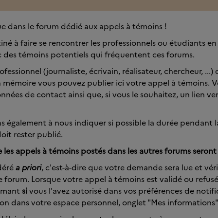
e dans le forum dédié aux appels à témoins !
iné à faire se rencontrer les professionnels ou étudiants e
 des témoins potentiels qui fréquentent ces forums.
ofessionnel (journaliste, écrivain, réalisateur, chercheur, ...
n mémoire vous pouvez publier ici votre appel à témoins. 
nnées de contact ainsi que, si vous le souhaitez, un lien ve
s également à nous indiquer si possible la durée pendant l
oit rester publié.
e les appels à témoins postés dans les autres forums seront 
déré
a priori
, c'est-à-dire que votre demande sera lue et vér
le forum. Lorsque votre appel à témoins est validé ou refus
ormant
si
vous l'avez autorisé dans vos préférences de notifi
tion dans votre espace personnel, onglet "Mes informations"