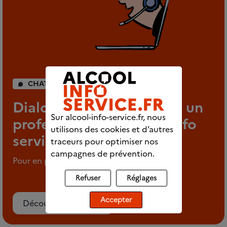
CHAT INDIVIDUEL
Dialoguez en direct avec un
Sur alcool-info-service.fr, nous
professionnel d’Alcool info
utilisons des cookies et d’autres
service
traceurs pour optimiser nos
campagnes de prévention.
Pour en parler en tout anonymat
Refuser
Réglages
Accepter
Découvrez le chat