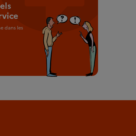
els
rvice
e dans les