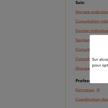
Soin
Sevrage ambulato
Consultation méd
Soutien individue
Soutien familial (
Consultation je
Consultation psy
Sur alcoo
pour opt
Groupe d'entraid
Professionnel
Formation
Coordination des