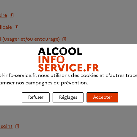
ire
icale
l (usager et/ou entourage)
usager et entourage)
unes consommateurs
chiatrique
l-info-service.fr, nous utilisons des cookies et d’autres trac
imiser nos campagnes de prévention.
e et de parole
Refuser
Réglages
Accepter
 soins