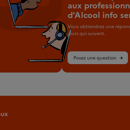
aux professionn
d’Alcool info se
Vous obtiendrez une répons
jours qui suivent.
Posez une question
aux