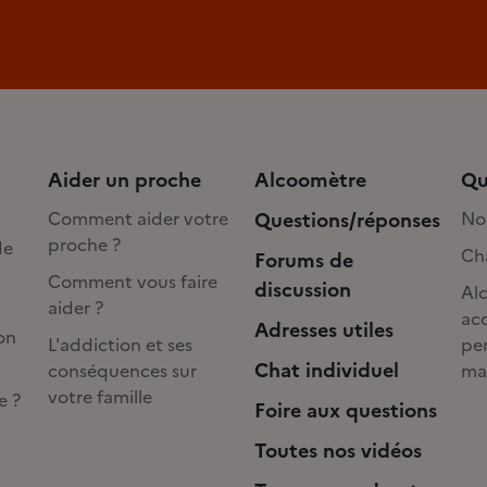
Aider un proche
Alcoomètre
Qu
Comment aider votre
Questions/réponses
No
proche ?
de
Cha
Forums de
Comment vous faire
discussion
Alc
aider ?
acc
Adresses utiles
on
L'addiction et ses
pe
Chat individuel
conséquences sur
ma
votre famille
e ?
Foire aux questions
Toutes nos vidéos