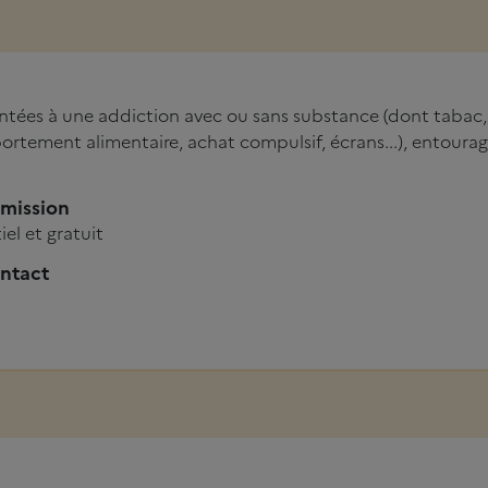
tées à une addiction avec ou sans substance (dont tabac, j
rtement alimentaire, achat compulsif, écrans...), entourage
dmission
el et gratuit
ntact