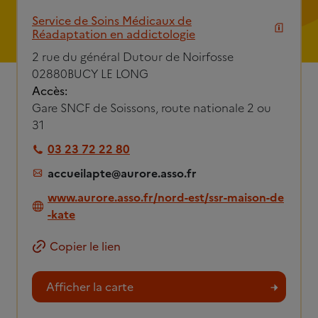
Service de Soins Médicaux de
Réadaptation en addictologie
2 rue du général Dutour de Noirfosse
02880
BUCY LE LONG
Accès:
Gare SNCF de Soissons, route nationale 2 ou
31
03 23 72 22 80
accueilapte@aurore.asso.fr
www.aurore.asso.fr/nord-est/ssr-maison-de
-kate
Copier le lien
Afficher la carte