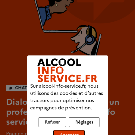
Sur alcool-info-service.fr, nous
CHAT INDIVIDUEL
utilisons des cookies et d’autres
Dialoguez en direct avec un
traceurs pour optimiser nos
campagnes de prévention.
professionnel d’Alcool info
service
Refuser
Réglages
Pour en parler en tout anonymat