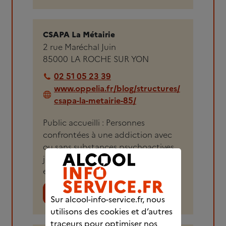
CSAPA La Métairie
2 rue Maréchal Juin
85000
LA ROCHE SUR YON
02 51 05 23 39
www.oppelia.fr/blog/structures/
csapa-la-metairie-85/
Public accueilli : Personnes
confrontées à une addiction avec
ou sans substances psychoactives,
jeunes consommateurs, entourage
et professionnels.
Voir plus de détails
Sur alcool-info-service.fr, nous
utilisons des cookies et d’autres
traceurs pour optimiser nos