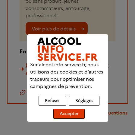
ou sans produit, jeunes
consommateurs, entourage,
professionnels
Voir plus de détails
En savoir plus :
Sur alcool-info-service.fr, nous
L'addiction et ses conséquences sur
utilisons des cookies et d’autres
votre famille
traceurs pour optimiser nos
campagnes de prévention.
Copier le lien
Refuser
Réglages
Retour à la liste des questions
Accepter