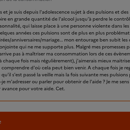
ans et je suis depuis l'adolescence sujet à des pulsions et 
re en grande quantité de l'alcool jusqu'à perdre le contrô
onnalité, qui laisse place à une personne violente dans les
elques années ces pulsions sont de plus en plus problémati
rées/anniversaires/mariage... mon entourage ben subit les
jointe qui ne me supporte plus. Malgré mes promesses p
 n'arrive pas à maîtriser ma consommation lors de ces évènem
 à chaque fois mais régulièrement), j'aimerais mieux maitris
omprendre d'où cela peut bien venir. A chaque fois je re
'il s'est passé la veille mais la fois suivante mes pulsions
-je m'adresser ou parler pour obtenir de l'aide ? Je me sens
 avance pour votre aide. Cet.
e