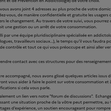
 et de Prévention en Addictologie) de votre choix.
 vous avons joint 4 adresses au plus proche de votre domici
ez-vous, de manière confidentielle et gratuite les usagers 
vers le changement. Au travers de votre suivi, vous pourrez
soit une gestion ou un arrêt de votre consommation.
li par une équipe pluridisciplinaire spécialisée en addicto
logues, travailleurs sociaux...), le temps qu'il vous faudra 
 de contrôle et tout ce qui vous préoccupe et ainsi aller ve
rendre contact avec ces structures pour des renseignemen
re accompagné, nous avons glissé quelques articles issus d
ront vous aider à faire le point sur votre consommation e
ications si cela vous parle.
lement un lien vers notre "forum de discussions". Echang
sant une situation proche de la vôtre peut permettre, au 
rtages d’expérience, un soutien encourageant pour rompre