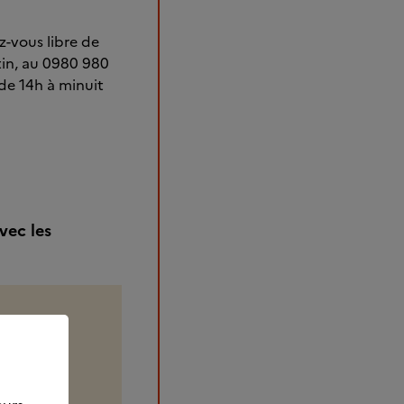
z-vous libre de
tin, au 0980 980
de 14h à minuit
vec les