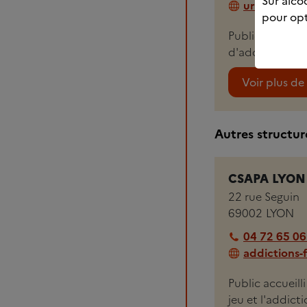
Sur alcoo
urlr.me/KBs
pour opt
Public accueill
d'addiction sa
Voir plus de 
Autres structure
CSAPA LYON P
22 rue Seguin
69002
LYON
04 72 65 06
addictions-
Public accueill
jeu et l'addict