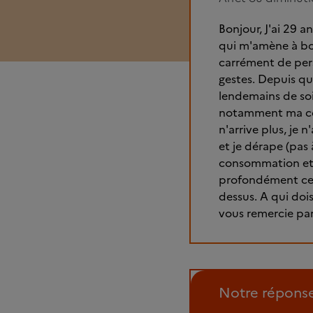
Bonjour, J'ai 29 
qui m'amène à boi
carrément de pers
gestes. Depuis qu
lendemains de soi
notamment ma con
n'arrive plus, je
et je dérape (pas
consommation et c
profondément ce qu
dessus. A qui dois
vous remercie par
Notre répons