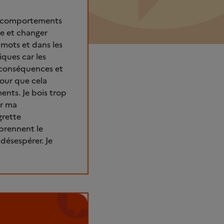
des comportements
le et changer
 mots et dans les
ques car les
 conséquences et
our que cela
ents. Je bois trop
er ma
grette
 prennent le
 désespérer. Je