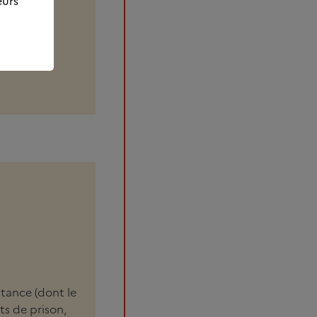
eurs
 souffrant
nnels
stance (dont le
ts de prison,