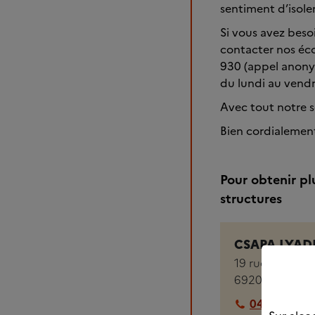
sentiment d’isole
Si vous avez beso
contacter nos éco
930 (appel anonym
du lundi au vendr
Avec tout notre 
Bien cordialemen
Pour obtenir pl
structures
CSAPA LYADE
19 rue Victor 
69200
VENISS
04 78 67 33