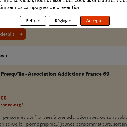
l-info-service.fr, nous utilisons des cookies et d’autres trac
c9
imiser nos campagnes de prévention.
i : usagers de drogues, d'alcool, de médicaments, personnes
Refuser
Réglages
Accepter
ns substance, jeunes consommateurs, entourage, professio
détails
s :
resqu’île - Association Addictions France 69
 00
france.org/
i : personnes confrontées à une addiction avec ou sans sub
ion sexuelle - pornographie..) jeunes consommateurs, sortan