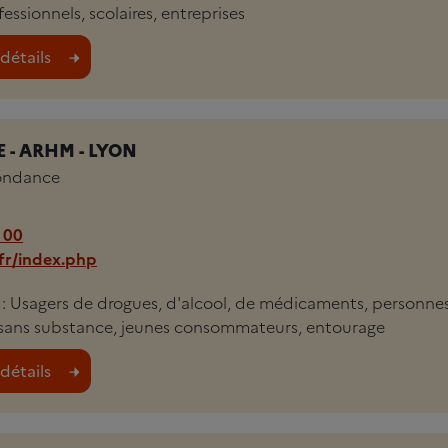
essionnels, scolaires, entreprises
détails
 - ARHM - LYON
bondance
 00
fr/index.php
li : Usagers de drogues, d'alcool, de médicaments, personne
sans substance, jeunes consommateurs, entourage
détails