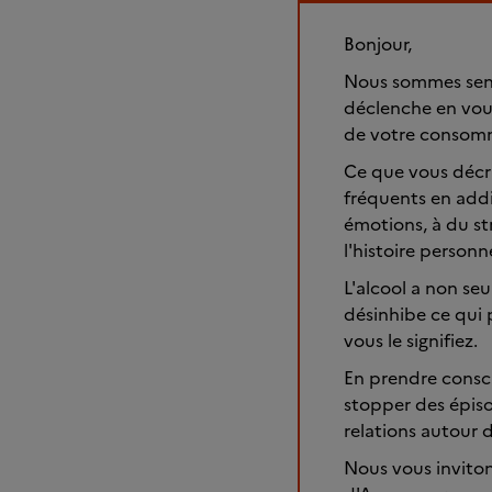
Bonjour,
Nous sommes sens
déclenche en vous
de votre consom
Ce que vous décri
fréquents en addic
émotions, à du str
l'histoire personn
L'alcool a non se
désinhibe ce qui
vous le signifiez.
En prendre conscie
stopper des épiso
relations autour 
Nous vous invito