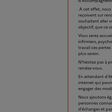
d'Accompagnement
A cet effet, nous
reçoivent sur rend
souhaitent aller 
objectif, que ce 
Vous serez accueil
infirmiers, psycho
travail ces pertes
plus serein.
N'hésitez pas à p
rendez-vous.
En attendant d'êt
internet qui pour
engager des modif
Nous ajoutons éga
personnes connais
d’échanges et pa