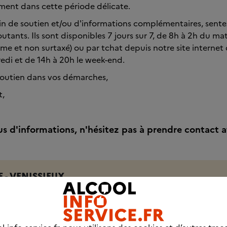
ment dans cette période délicate.
in de soutien et/ou d'informations complémentaires, sente
utants. Ils sont disponibles 7 jours sur 7, de 8h à 2h du ma
e et non surtaxé) ou par tchat depuis notre site internet 
edi et de 14h à 20h le week-end.
soutien dans vos démarches,
t,
us d'informations, n'hésitez pas à prendre contact a
 - VENISSIEUX
Hugo
IEUX
 33