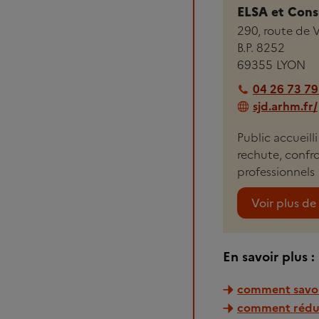
ELSA et Cons
290, route de 
B.P. 8252
69355
LYON
04 26 73 79
sjd.arhm.fr/
Public accueill
rechute, confro
professionnels
Voir plus de 
En savoir plus :
comment savoi
comment rédu