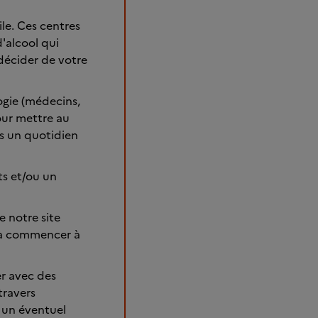
le. Ces centres
d'alcool qui
 décider de votre
logie (médecins,
pour mettre au
rs un quotidien
ts et/ou un
e notre site
t à commencer à
er avec des
travers
 un éventuel