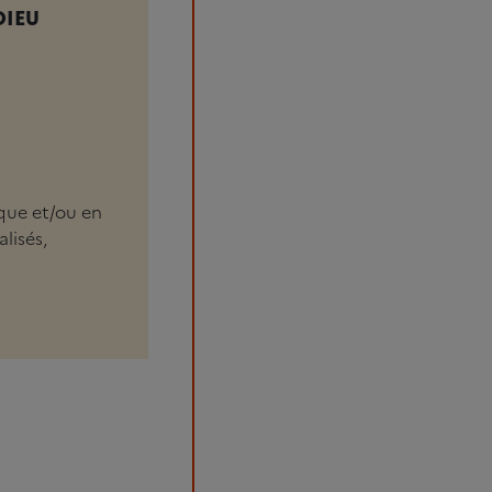
DIEU
ique et/ou en
lisés,