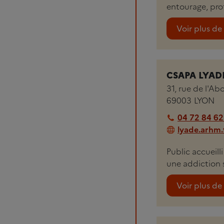
entourage, prof
Voir plus de 
CSAPA LYADE
31, rue de l'A
69003
LYON
04 72 84 62
lyade.arhm.
Public accueil
une addiction 
Voir plus de 