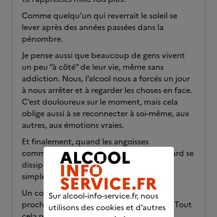
Comme quelqu’un qui reverrait le soleil se
lever après des années passées dans la
pénombre.
Je pense aussi que beaucoup de gens vivent
un peu “à côté” de leur vie, même sans
addiction. Nous, l’alcool nous a forcés un jour
à nous arrêter et à regarder les choses en face.
C’est douloureux sur le moment, mais cela
oblige aussi à se reconnecter à soi-même, aux
autres, aux émotions vraies.
Et finalement, quand les angoisses
commencent à s’apaiser et que le brouillard se
dissipe, on redécouvre des choses toutes
simples avec une intensité incroyable.
Un coucher de soleil, une soirée avec des
Sur alcool-info-service.fr, nous
proches, une musique, un repas, un rire… Tout
utilisons des cookies et d’autres
cela reprend une vraie place.