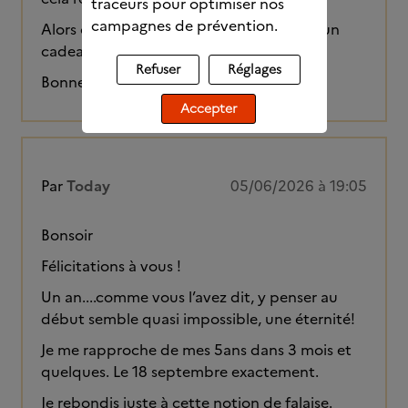
traceurs pour optimiser nos
campagnes de prévention.
Alors oui, peut-être qu’il y a malgré tout un
cadeau caché derrière cette épreuve.
Refuser
Réglages
Bonne continuation à toi.
Accepter
Par
Today
05/06/2026 à 19:05
Bonsoir
Félicitations à vous !
Un an....comme vous l’avez dit, y penser au
début semble quasi impossible, une éternité!
Je me rapproche de mes 5ans dans 3 mois et
quelques. Le 18 septembre exactement.
Je rebondis juste à cette notion de falaise.