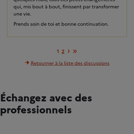
qui, mis bout à bout, finissent par transformer
une vie.
Prends soin de toi et bonne continuation.
Page suivante
Dernière page
›
»
1
2
Retourner à la liste des discussions
Échangez avec des
professionnels