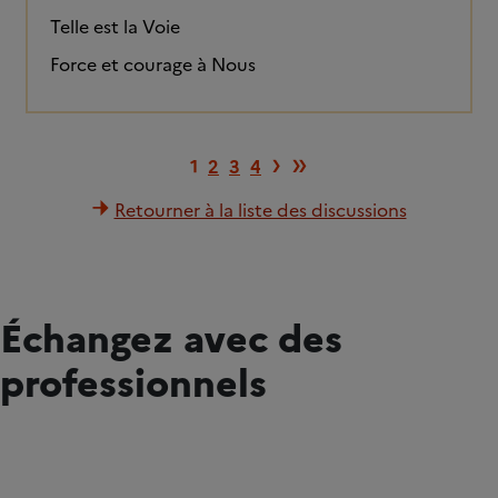
Telle est la Voie
Force et courage à Nous
Page suivante
Dernière pag
›
»
1
2
3
4
Retourner à la liste des discussions
Échangez avec des
professionnels