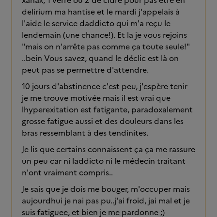
xanax, 1 verre ou 2 de cidre pour pas être en
delirium ma hantise et le mardi j'appelais à
l'aide le service daddicto qui m'a reçu le
lendemain (une chance!). Et la je vous rejoins
"mais on n'arrête pas comme ça toute seule!"
..bein Vous savez, quand le déclic est là on
peut pas se permettre d'attendre.
10 jours d'abstinence c'est peu, j'espère tenir
je me trouve motivée mais il est vrai que
lhyperexitation est fatigante, paradoxalement
grosse fatigue aussi et des douleurs dans les
bras ressemblant à des tendinites.
Je lis que certains connaissent ça ça me rassure
un peu car ni laddicto ni le médecin traitant
n'ont vraiment compris..
Je sais que je dois me bouger, m'occuper mais
aujourdhui je nai pas pu..j'ai froid, jai mal et je
suis fatiguee, et bien je me pardonne ;)