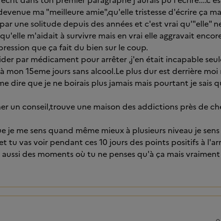
écrit dans ton premier paragraphe j'aurais pu l'écrire....c'
t devenue ma "meilleure amie",qu'elle tristesse d'écrire ça mai
é par une solitude depuis des années et c'est vrai qu'"elle" 
s qu'elle m'aidait à survivre mais en vrai elle aggravait encor
ression que ça fait du bien sur le coup.
aider par médicament pour arrêter ,j'en était incapable seul
s à mon 15eme jours sans alcool.Le plus dur est derrière moi 
me dire que je ne boirais plus jamais mais pourtant je sais qu
er un conseil,trouve une maison des addictions près de chez
que je me sens quand même mieux à plusieurs niveau je sens
 et tu vas voir pendant ces 10 jours des points positifs à l'a
re aussi des moments où tu ne penses qu'à ça mais vraiment 