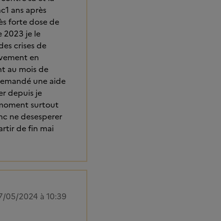
nc1 ans après
ès forte dose de
 2023 je le
des crises de
ravement en
int au mois de
i demandé une aide
er depuis je
r moment surtout
onc ne desesperer
rtir de fin mai
7/05/2024 à 10:39