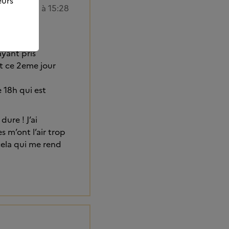
eurs
6/05/2024 à 15:28
ayant pris
nt ce 2eme jour
e 18h qui est
ure ! J’ai
 m’ont l’air trop
 cela qui me rend