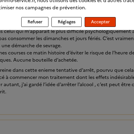
l-info-service.fr, nous utilisons des cookies et d’autres trac
0
imiser nos campagnes de prévention.
’hui!
Refuser
Réglages
Accepter
is celui qui m’apparaît le plus difficile psychologiquement 
pas consommer les dimanches et jours fériés. C’est vraime
s une démarche de sevrage.
e mes courses ce matin histoire d’éviter le risque de l’heure d
isques. Aucune bouteille d’achetée.
reine dans cette enieme tentative d’arrêt, pourvu que cela d
é à commencer mon traitement dont les effets indésirables
 autant, j’ai gardé l’idée d’arrêter l’alcool , c’est peut être
it.