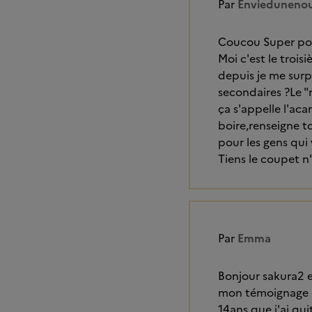
Par
Enviedunenou
Coucou Super pou
Moi c'est le troi
depuis je me surp
secondaires ?Le "
ça s'appelle l'ac
boire,renseigne t
pour les gens qui
Tiens le coupet n
Par
Emma
Bonjour sakura2 e
mon témoignage .j
14ans que j'ai qui