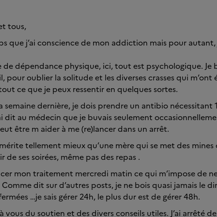
et tous,
ps que j’ai conscience de mon addiction mais pour autant, j
e dépendance physique, ici, tout est psychologique. Je b
l, pour oublier la solitude et les diverses crasses qui m’ont é
tout ce que je peux ressentir en quelques sortes.
la semaine dernière, je dois prendre un antibio nécessitant 
’ai dit au médecin que je buvais seulement occasionnellement
t être m aider à me (re)lancer dans un arrêt.
i mérite tellement mieux qu’une mère qui se met des mines 
ir de ses soirées, même pas des repas .
er mon traitement mercredi matin ce qui m’impose de ne r
 Comme dit sur d’autres posts, je ne bois quasi jamais le d
ermées …je sais gérer 24h, le plus dur est de gérer 48h.
 vous du soutien et des divers conseils utiles. J’ai arrêté de