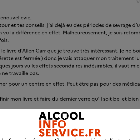
0
enouvellevie,
our et tes conseils. J’ai déjà eu des périodes de sevrage d’
ien vu la différence en effet. Malheureusement, je suis ret
ois.
 le livre d’Allen Carr que je trouve très intéressant. Je ne boi
rette est fermée ) donc je vais attaquer mon traitement lun
es jours vu les effets secondaires indésirables, il vaut mie
ne travaille pas.
gner pour un centre en effet. Peut être pas pour des médi
finir mon livre et faire du dernier verre qu’il soit bel et bien