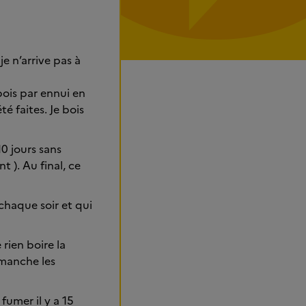
e n’arrive pas à
ois par ennui en
té faites. Je bois
10 jours sans
 ). Au final, ce
chaque soir et qui
ien boire la
imanche les
 fumer il y a 15