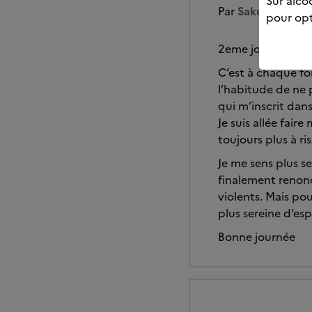
Sur alcoo
Par
Sakura2
pour opt
2eme jour aujourd
C’est à chaque fo
l’habitude de ne 
qui m’inscrit dan
Je suis allée fair
toujours plus à r
Je me sens plus se
finalement renonc
violents. Mais pour
plus sereine d’espr
Bonne journée