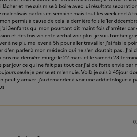
i lâcher et me suis mise à boire avec lui résultats separatio
 malcolisais parfois en semaine mais tout les week-end à tr
 mon permis à cause de cela la dernière fois le 1er décembre
.j'ai 3enfants qui mon pourtant dit maint fois d'arrêter car 
sion et des fois violente verbal voir plus .je suis tomber g
er à ne plu me lever à 5h pour aller travailler j'ai fais le po
der d'en parler à mon médecin qui ne s'en doutait pas . J'a
ai pris ma dernière murge le 22 mars .et le samedi 23 termin
ar jour ce qui ne fait pas tout car j'ai de forte envie pa
oujours seule je pense et m'ennuie. Voilà je suis à 45jour d
on peut y arriver .j'ai demander à voir une addictologue à pa
us
0