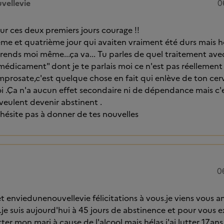
vellevie
0
r ces deux premiers jours courage !!
sième et quatrième jour qui avaiten vraiment été durs mai
rends moi même...ça va... Tu parles de quel traitement avec
médicament" dont je te parlais moi ce n'est pas réelleme
amprosate,c'est quelque chose en fait qui enlève de ton cer
oi .Ça n'a aucun effet secondaire ni de dépendance mais c'e
 veulent devenir abstinent .
'hésite pas à donner de tes nouvelles
0
t enviedunenouvellevie félicitations à vous.je viens vous
e suis aujourd'hui à 45 jours de abstinence et pour vous ex
tter mon mari à cause de l'alcool mais hélas j'ai lutter 17ans