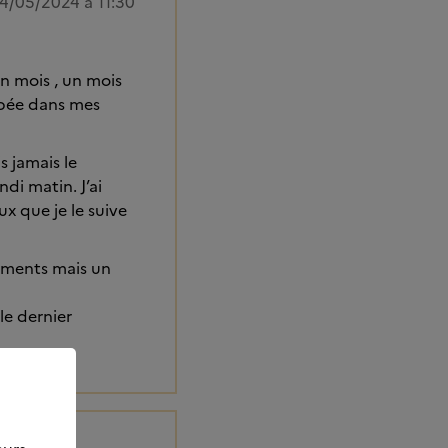
4/05/2024 à 11:30
un mois , un mois
ombée dans mes
s jamais le
di matin. J’ai
ux que je le suive
caments mais un
 le dernier