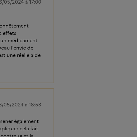
6/05/2024 à 17:00
s honnêtement
 effets
nt un médicament
veau l'envie de
st une réelle aide
6/05/2024 à 18:53
 amener également
pliquer cela fait
 contre sa et la