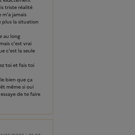
est exactement
s triste réalité
ne m'a jamais
e plus la situation
e au long
mais c'est vrai
e c'est la seule
 toi et fais toi
 le bien que ça
rrêt même si oui
essaye de te faire