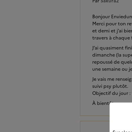
Par
Sakura2
Bonjour Enviedun
Merci pour ton ret
et demi et j’ai b
travers à chaque f
J’ai quasiment fini
dimanche (la supé
repoussé de quelqu
une semaine ou je 
Je vais me rensei
suivi psy plutôt.
Objectif du jour : 
À bientôt