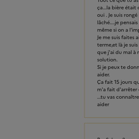
Tout ce que tu as 
ça...la bière étai
oui . Je suis rong
lâché....je pensai
même si on a l'imp
Je me suis faites 
terme,et là je sui
que j'ai du mal à 
solution.
Si je peux te donn
aider.
Ça fait 15 jours 
m'a fait d'arrêter
...tu vas connaît
aider